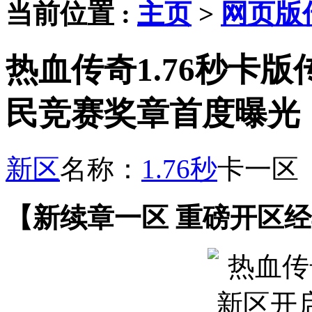
当前位置 :
主页
>
网页版
热血传奇1.76秒卡
民竞赛奖章首度曝光
新区
名称：
1.76秒
卡一区
【新续章一区 重磅开区