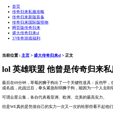
首页
传奇归来私服攻略
传奇归来新版装备
传奇归来国际版怪物
网页版传奇归来
盛大传奇归来sf
37传奇游戏福利
当前位置 :
主页
>
盛大传奇归来sf
> 正文
lol 英雄联盟 他曾是传奇归
最后在69分钟，草莓的狮子狗出了一个关键性道具：反伤甲
成名战，此战过后，拳头紧急削弱狮子狗，能因为一个人去削
可谓众星云集，各自代表着亚洲、欧洲、北美的最高实力。
但是WE真的是凭借自己的实力一次又一次的给那些看不起他们的