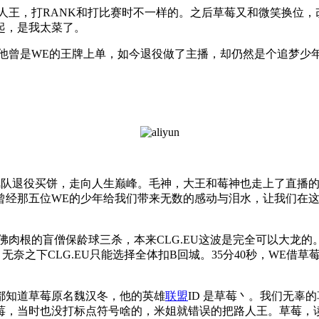
人王，打RANK和打比赛时不一样的。之后草莓又和微笑换位，
起，是我太菜了。
风队退役买饼，走向人生巅峰。毛神，大王和莓神也走上了直播
曾经那五位WE的少年给我们带来无数的感动与泪水，让我们在
团灭，佛肉根的盲僧保龄球三杀，本来CLG.EU这波是完全可以大
无奈之下CLG.EU只能选择全体扣B回城。35分40秒，WE借草
都知道草莓原名魏汉冬，他的英雄
联盟
ID 是草莓丶。我们无辜
，当时也没打标点符号啥的，米姐就错误的把路人王。草莓，读成