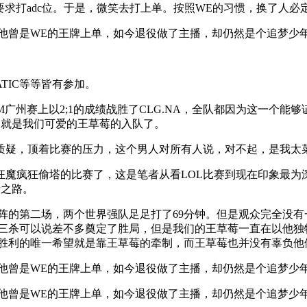
要求打adc位。于是，微笑去打上单。按照WE的习惯，换了人
NATIC等等皆有参加。
EM广州赛上以2;1的成绩战胜了CLG.NA，全队都因为这一
，就是我们可爱的王草莓的入队了。
疑，顶着比赛的压力，这个男人对所有人说，对不起，是我太菜
塔狂魔疯狂偷塔的比赛了，这是笔者从看LOL比赛到现在印象最
者之路。
对阵的第二场，两个世界强队足足打了69分钟。但是观众完全没
波三杀可以说差不多奠定了胜局，但是我们的王草莓一直在以他独特的
他们胜利的唯一希望就是靠王草莓的牵制，而王草莓也并没有辜负他