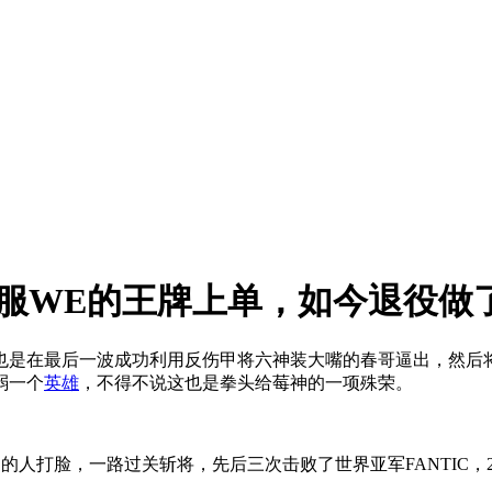
来私服WE的王牌上单，如今退役做
，也是在最后一波成功利用反伤甲将六神装大嘴的春哥逼出，然后
弱一个
英雄
，不得不说这也是拳头给莓神的一项殊荣。
人打脸，一路过关斩将，先后三次击败了世界亚军FANTIC，2