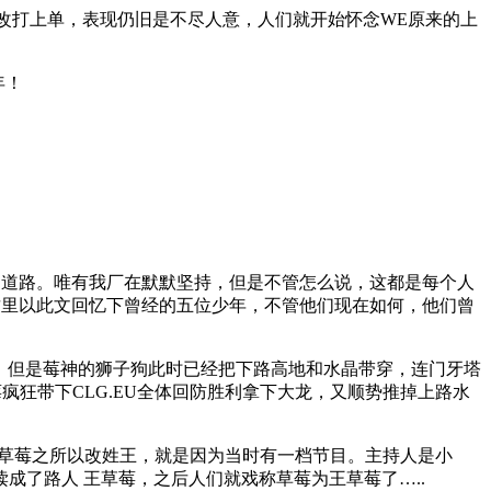
改打上单，表现仍旧是不尽人意，人们就开始怀念WE原来的上
的道路。唯有我厂在默默坚持，但是不管怎么说，这都是每个人
这里以此文回忆下曾经的五位少年，不管他们现在如何，他们曾
龙的。但是莓神的狮子狗此时已经把下路高地和水晶带穿，连门牙塔
莓疯狂带下CLG.EU全体回防胜利拿下大龙，又顺势推掉上路水
的草莓之所以改姓王，就是因为当时有一档节目。主持人是小
了路人 王草莓，之后人们就戏称草莓为王草莓了…..