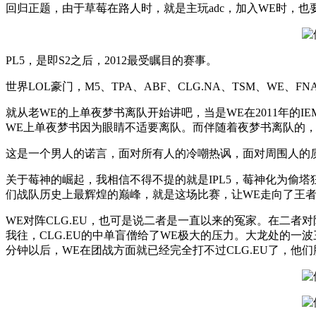
回归正题，由于草莓在路人时，就是主玩adc，加入WE时，也
PL5，是即S2之后，2012最受瞩目的赛事。
世界LOL豪门，M5、TPA、ABF、CLG.NA、TSM、WE、F
就从老WE的上单夜梦书离队开始讲吧，当是WE在2011年的I
WE上单夜梦书因为眼睛不适要离队。而伴随着夜梦书离队的
这是一个男人的诺言，面对所有人的冷嘲热讽，面对周围人的质
关于莓神的崛起，我相信不得不提的就是IPL5，莓神化为偷
们战队历史上最辉煌的巅峰，就是这场比赛，让WE走向了王
WE对阵CLG.EU，也可是说二者是一直以来的冤家。在二者
我往，CLG.EU的中单盲僧给了WE极大的压力。大龙处的一
分钟以后，WE在团战方面就已经完全打不过CLG.EU了，