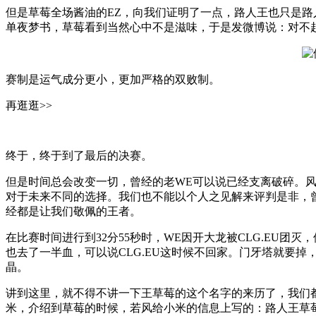
但是草莓全场酱油的EZ，向我们证明了一点，路人王也只是路
单夜梦书，草莓看到当然心中不是滋味，于是发微博说：对不
赛制是运气成分更小，更加严格的双败制。
再逛逛>>
终于，终于到了最后的决赛。
但是时间总会改变一切，曾经的老WE可以说已经支离破碎。
对于未来不同的选择。我们也不能以个人之见解来评判是非，
经都是让我们敬佩的王者。
在比赛时间进行到32分55秒时，WE因开大龙被CLG.EU
也去了一半血，可以说CLG.EU这时候不回家。门牙塔就要掉，
晶。
讲到这里，就不得不讲一下王草莓的这个名字的来历了，我们
米，介绍到草莓的时候，若风给小米的信息上写的：路人王草莓