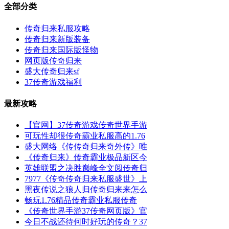
全部分类
传奇归来私服攻略
传奇归来新版装备
传奇归来国际版怪物
网页版传奇归来
盛大传奇归来sf
37传奇游戏福利
最新攻略
【官网】37传奇游戏传奇世界手游
可玩性却很传奇霸业私服高的1.76
盛大网络《传传奇归来奇外传》唯
《传奇归来》传奇霸业极品新区今
英雄联盟之决胜巅峰全文阅传奇归
7977《传奇传奇归来私服盛世》上
黑夜传说之狼人归传奇归来来怎么
畅玩1.76精品传奇霸业私服传奇
《传奇世界手游37传奇网页版》官
今日不战还待何时好玩的传奇？37