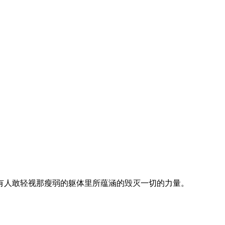
有人敢轻视那瘦弱的躯体里所蕴涵的毁灭一切的力量。