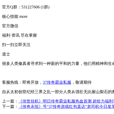
官方Q群：
531227606 (1群)
核心技能 more
官方微信
福利·资讯 尽在掌握
扫一扫立即关注
道士
很多人类修真者寻求到一种新的平和的力量，他们用精神和生
客服热线：
即将开放，
37传奇霸业私服
，敬请期待
自从太初创世纪经三界之乱一部分人类从强壮无比摧山裂石的
上一篇：
《传世挂机》明日传奇霸业私服热血首测 超给力福利
下一篇：
《传奇永恒》号“37传奇游戏红包直达”老司机今日发