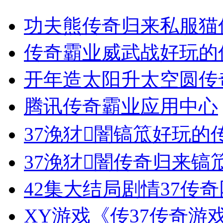
功夫熊传奇归来私服猫
传奇霸业威武战好玩的
开年造太阳升太空圆传
腾讯传奇霸业应用中心
37浼犲闇镐笟好玩的
37浼犲闇传奇归来镐
42集大结局剧情37传
XY游戏《传37传奇游